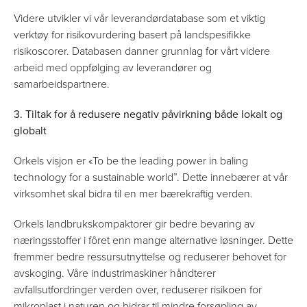
Videre utvikler vi vår leverandørdatabase som et viktig
verktøy for risikovurdering basert på landspesifikke
risikoscorer. Databasen danner grunnlag for vårt videre
arbeid med oppfølging av leverandører og
samarbeidspartnere.
3. Tiltak for å redusere negativ påvirkning både lokalt og
globalt
Orkels visjon er «To be the leading power in baling
technology for a sustainable world”. Dette innebærer at vår
virksomhet skal bidra til en mer bærekraftig verden.
Orkels landbrukskompaktorer gir bedre bevaring av
næringsstoffer i fôret enn mange alternative løsninger. Dette
fremmer bedre ressursutnyttelse og reduserer behovet for
avskoging. Våre industrimaskiner håndterer
avfallsutfordringer verden over, reduserer risikoen for
mikroplast i naturen og bidrar til mindre forsøpling av