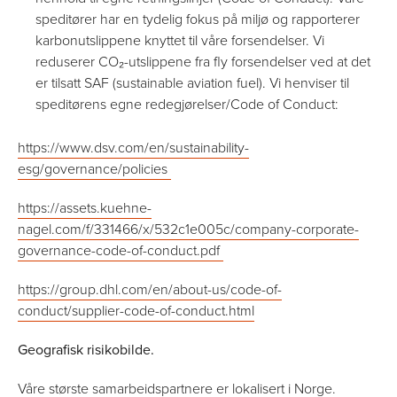
speditører har en tydelig fokus på miljø og rapporterer
karbonutslippene knyttet til våre forsendelser. Vi
reduserer CO₂-utslippene fra fly forsendelser ved at det
er tilsatt SAF (sustainable aviation fuel). Vi henviser til
speditørens egne redegjørelser/Code of Conduct:
https://www.dsv.com/en/sustainability-
esg/governance/policies
https://assets.kuehne-
nagel.com/f/331466/x/532c1e005c/company-corporate-
governance-code-of-conduct.pdf
https://group.dhl.com/en/about-us/code-of-
conduct/supplier-code-of-conduct.html
Geografisk risikobilde.
Våre største samarbeidspartnere er lokalisert i Norge.