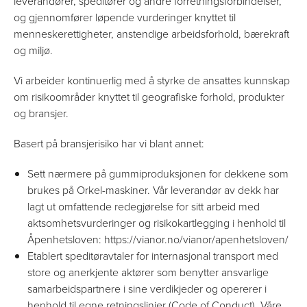
leverandører, speditører og andre forretningsforbindelser,
og gjennomfører løpende vurderinger knyttet til
menneskerettigheter, anstendige arbeidsforhold, bærekraft
og miljø.
Vi arbeider kontinuerlig med å styrke de ansattes kunnskap
om risikoområder knyttet til geografiske forhold, produkter
og bransjer.
Basert på bransjerisiko har vi blant annet:
Sett nærmere på gummiproduksjonen for dekkene som
brukes på Orkel-maskiner. Vår leverandør av dekk har
lagt ut omfattende redegjørelse for sitt arbeid med
aktsomhetsvurderinger og risikokartlegging i henhold til
Åpenhetsloven:
https://vianor.no/vianor/apenhetsloven/
Etablert speditøravtaler for internasjonal transport med
store og anerkjente aktører som benytter ansvarlige
samarbeidspartnere i sine verdikjeder og opererer i
henhold til egne retningslinjer (Code of Conduct). Våre