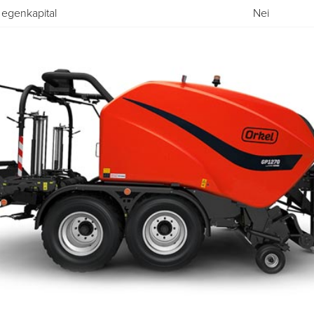
l egenkapital
Nei