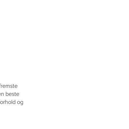
 fremste
en beste
forhold og