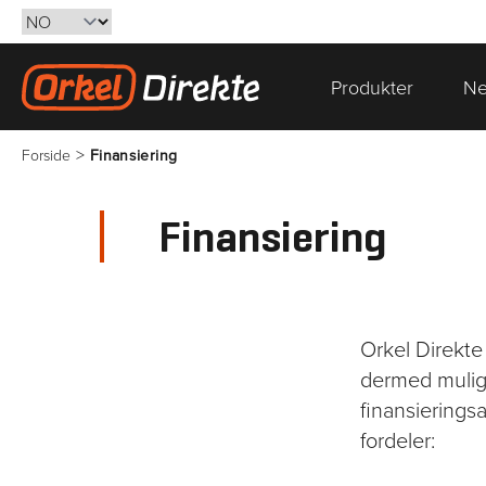
Hopp til innhold
Produkter
Ne
Gå til forsiden
>
Forside
Finansiering
Finansiering
Orkel Direkt
dermed muligh
finansierings
fordeler: