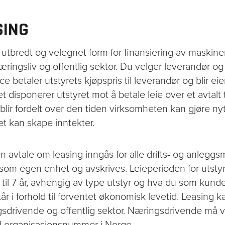
SING
 utbredt og velegnet form for finansiering av maskiner
æringsliv og offentlig sektor. Du velger leverandør og 
 betaler utstyrets kjøpspris til leverandør og blir eier
 disponerer utstyret mot å betale leie over et avtalt t
blir fordelt over den tiden virksomheten kan gjøre ny
et kan skape inntekter.
n avtale om leasing inngås for alle drifts- og anleggs
t som egen enhet og avskrives. Leieperioden for utstyr
3 til 7 år, avhengig av type utstyr og hva du som kund
år i forhold til forventet økonomisk levetid. Leasing 
gsdrivende og offentlig sektor. Næringsdrivende må 
d organisasjonsnummer i Norge.