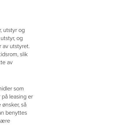
, utstyr og
utstyr, og
 av utstyret.
idsrom, slik
tte av
midler som
 på leasing er
e ønsker, så
kan benyttes
være