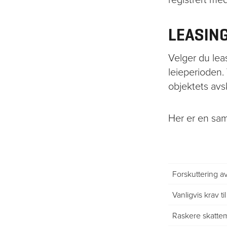
LEASING
Velger du leas
leieperioden.
objektets avs
Her er en sam
Forskuttering a
Vanligvis krav ti
Raskere skattem