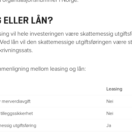
 ELLER LÅN?
ing vil hele investeringen være skattemessig utgiftsfø
 Ved lån vil den skattemessige utgiftsføringen være st
krivningssats.
menligning mellom leasing og lån:
Leasing
v merverdiavgift
Nei
l tilleggssikkerhet
Nei
essig utgiftsføring
Ja