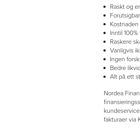
Raskt og e
Forutsigbar
Kostnaden f
Inntil 100% 
Raskere ska
Vanligvis ik
Ingen forsk
Bedre likvid
Alt på ett s
Nordea Financ
finansierings
kundeservicen
fakturaer via