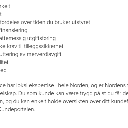
nkelt
t
ordeles over tiden du bruker utstyret
finansiering
ttemessig utgiftsføring
ke krav til tilleggssikkerhet
uttering av merverdiavgift
itet
ted
e har lokal ekspertise i hele Norden, og er Nordens
selskap. Du som kunde kan være trygg på at du får d
, og du kan enkelt holde oversikten over ditt kunde
 Kundeportalen.