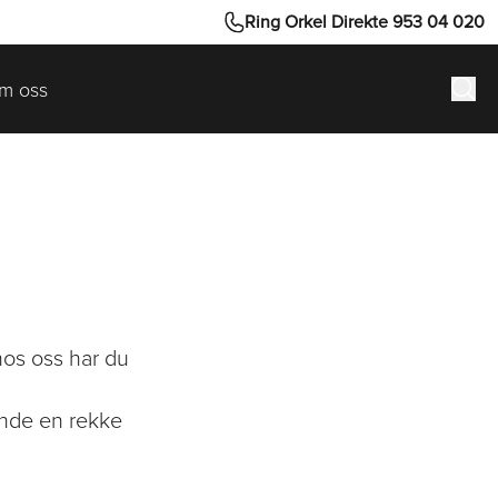
Ring Orkel Direkte 953 04 020
m oss
Hva 
os oss har du
kunde en rekke