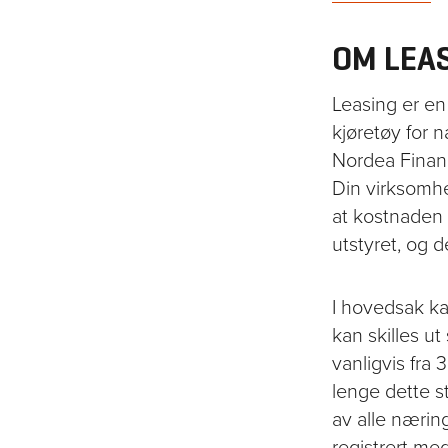
OM LEA
Leasing er en
kjøretøy for n
Nordea Finance
Din virksomhet
at kostnaden 
utstyret, og d
I hovedsak ka
kan skilles u
vanligvis fra 
lenge dette st
av alle nærin
registrert me