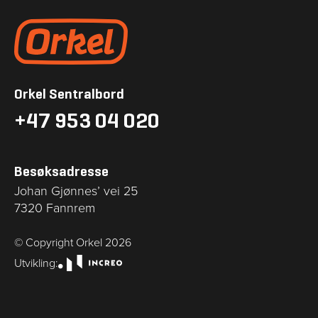
Gå til forsiden
Orkel Sentralbord
+47 953 04 020
Besøksadresse
Johan Gjønnes’ vei 25
7320 Fannrem
© Copyright Orkel
2026
Utvikling:
Utvikling: increo.no