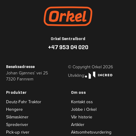
Gå til forsiden
Orkel Sentralbord
+47 953 04 020
© Copyright Orkel
2026
Besøksadresse
Johan Gjønnes’ vei 25
Utvikling:
7320 Fannrem
Utvikling: increo.no
Produkter
Om oss
Deutz-Fahr Traktor
Kontakt oss
Hengere
Jobbe i Orkel
Slåmaskiner
Vår historie
Sprederiver
Artikler
Pick-up river
Aktsomhetsvurdering