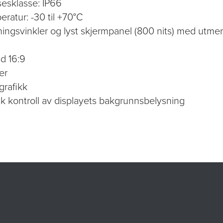
sesklasse: IP66
eratur: -30 til +70°C
ningsvinkler og lyst skjermpanel (800 nits) med utme
ld 16:9
er
grafikk
k kontroll av displayets bakgrunnsbelysning