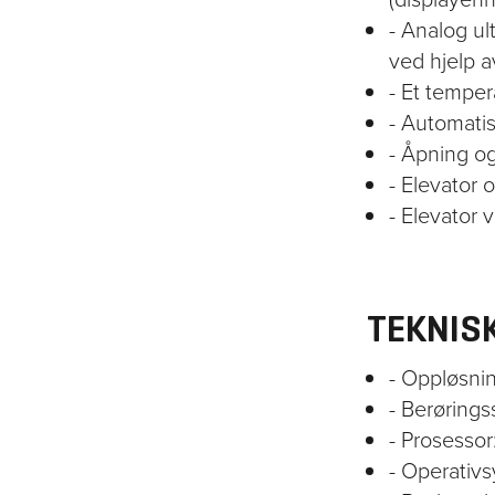
- Analog ul
ved hjelp a
- Et temper
- Automatis
- Åpning o
- Elevator
- Elevator 
TEKNIS
- Oppløsni
- Berøringss
- Prosessor
- Operativs