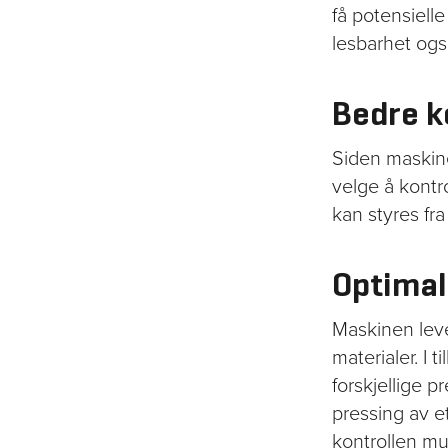
få potensielle
lesbarhet også
Bedre k
Siden maskine
velge å kontro
kan styres fra
Optimal
Maskinen leve
materialer. I
forskjellige p
pressing av et
kontrollen mu