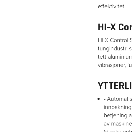
effektivitet.
Hi-X Co
Hi-X Control 
tungindustri s
tett aluminiu
vibrasjoner, f
YTTERL
- Automatis
innpakninge
betjening a
av maskine
(displayenh