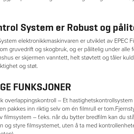
ntrol System er Robust og pålit
System elektronikkmaskinvaren er utviklet av EPEC Fi
om gruvedrift og skogbruk, og er pålitelig under alle fo
mshus er skjermen vanntett, helt støvtett og tåler kul
uktighet og støt.
IGE FUNKSJONER
k overlappingskontroll – Et hastighetskontrollsystem 
n pakkes inn riktig selv om én filmrull er tom.Fjernst
v filmsystem – f.eks. når du bytter bredfilm kan du s
n og styre filmsystemet, uten å ta med kontrollenhet
eten).