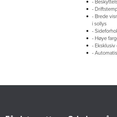
- Beskyttel
- Driftstemp
- Brede vis
i sollys
- Sideforho
- Høye farg
- Eksklusiv 
- Automatis