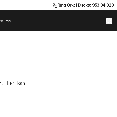
Ring Orkel Direkte 953 04 020
m oss
Hva 
n.
 Her kan 