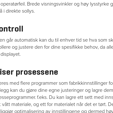
 operatørfeil. Brede visningsvinkler og høy lysstyrke g
 i direkte sollys.
ontroll
n går automatisk kan du til enhver tid se hva som sk
llere og justere den for dine spesifikke behov, da all
 displayet.
iser prosessene
res med flere programmer som fabrikkinnstillinger for
 tillegg kan du gjøre dine egne justeringer og lagre d
resseprogrammer. f.eks. Du kan lagre ett sett med innst
 vått materiale, og ett for materialet når det er tørt. 
liggjør optimalisering av innstillingene og dermed hø