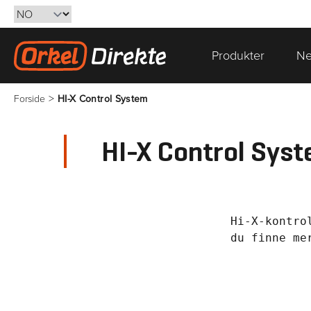
Hopp til innhold
Produkter
Ne
Gå til forsiden
>
Forside
HI-X Control System
HI-X Control Sys
Hi-X-kontro
du finne me