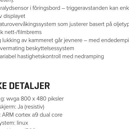
tralydsensor i fôringsbord – triggeravstanden kan enk
v displayet
aturovervåkingssystem som justerer basert på oljety
k nett-/filmbrems
g lukking av kammeret går jevnere – med endedemp
 overmating beskyttelsessystem
variabel hastighetskontroll med nedramping
KE DETALJER
ng: wvga 800 x 480 piksler
kjerm: Ja (resistiv)
: ARM cortex a9 dual core
ystem: linux