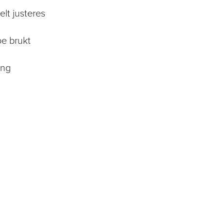
elt justeres
pe brukt
ing