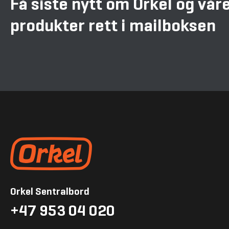
Få siste nytt om Orkel og vår
produkter rett i mailboksen
Gå til forsiden
Orkel Sentralbord
+47 953 04 020