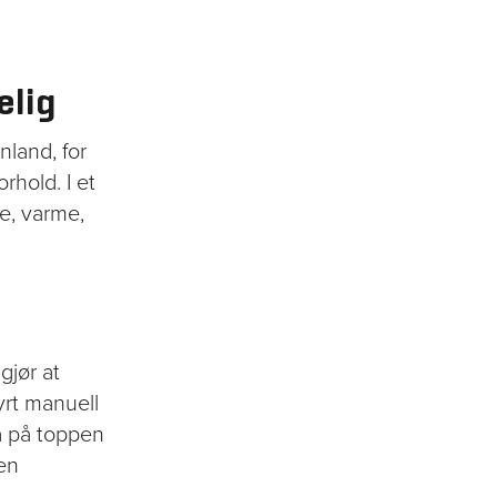
elig
nland, for
rhold. I et
de, varme,
gjør at
yrt manuell
tå på toppen
en