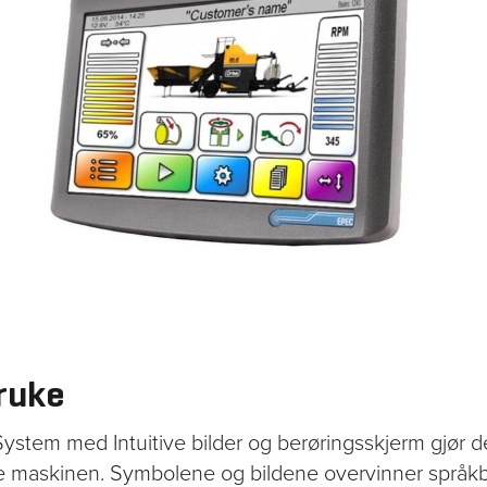
bruke
System med Intuitive bilder og berøringsskjerm gjør d
re maskinen. Symbolene og bildene overvinner språkba