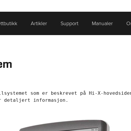
ttbutikk
Artikler
Support
Manualer
O
tem
llsystemet som er beskrevet på 
Hi-X-hovedside
r detaljert informasjon.