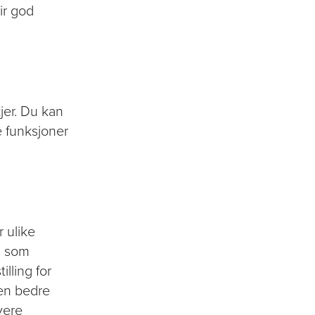
ir god
jer. Du kan
e funksjoner
 ulike
em som
illing for
Den bedre
yere