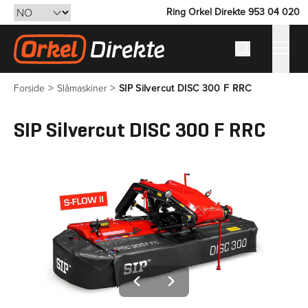
Ring Orkel Direkte 953 04 020
Hopp til innhold
Hva søker du
Gå til forsiden
>
>
Forside
Slåmaskiner
SIP Silvercut DISC 300 F RRC
SIP Silvercut DISC 300 F RRC