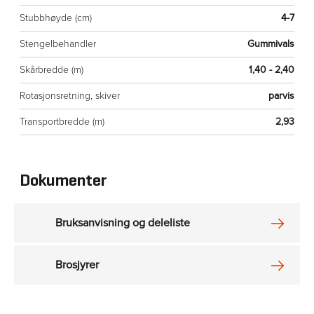
Stubbhøyde (cm)
4-7
Stengelbehandler
Gummivals
Skårbredde (m)
1,40 - 2,40
Rotasjonsretning, skiver
parvis
Transportbredde (m)
2,93
Dokumenter
Bruksanvisning og deleliste
Brosjyrer