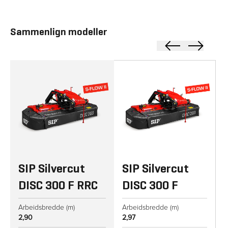
Sammenlign modeller
SIP Silvercut DISC 300 F RRC
SIP Silvercut DISC 300 F
SIP
SIP Silvercut
SIP Silvercut
DISC 300 F RRC
DISC 300 F
Arbeidsbredde (m)
Arbeidsbredde (m)
A
2,90
2,97
3