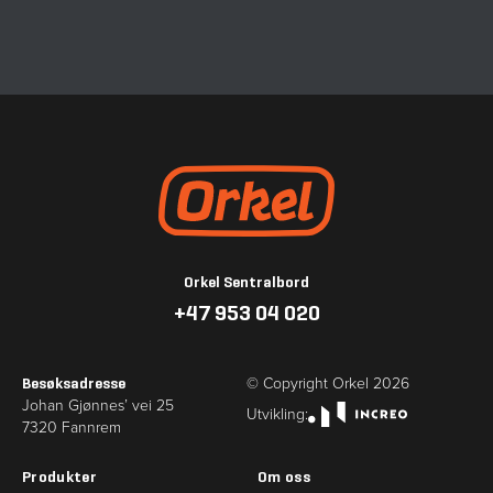
Gå til forsiden
Orkel Sentralbord
+47 953 04 020
© Copyright Orkel
2026
Besøksadresse
Johan Gjønnes’ vei 25
Utvikling:
7320 Fannrem
Utvikling: increo.no
Produkter
Om oss