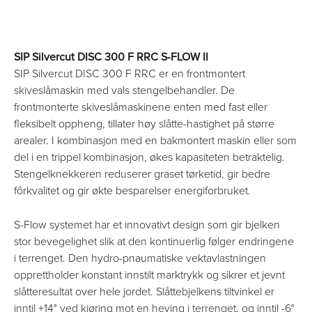
SIP Silvercut DISC 300 F RRC S-FLOW II
SIP Silvercut DISC 300 F RRC er en frontmontert
skiveslåmaskin med vals stengelbehandler. De
frontmonterte skiveslåmaskinene enten med fast eller
fleksibelt oppheng, tillater høy slåtte-hastighet på større
arealer. I kombinasjon med en bakmontert maskin eller som
del i en trippel kombinasjon, økes kapasiteten betraktelig.
Stengelknekkeren reduserer graset tørketid, gir bedre
fôrkvalitet og gir økte besparelser energiforbruket.
S-Flow systemet har et innovativt design som gir bjelken
stor bevegelighet slik at den kontinuerlig følger endringene
i terrenget. Den hydro-pnaumatiske vektavlastningen
opprettholder konstant innstilt marktrykk og sikrer et jevnt
slåtteresultat over hele jordet. Slåttebjelkens tiltvinkel er
inntil +14° ved kjøring mot en heving i terrenget, og inntil -6°