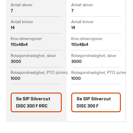
Antall skiver
Antall skiver
A
7
7
8
Antall kniver
Antall kniver
A
14
14
1
Kniv-dimensjoner
Kniv-dimensjoner
K
110x48x4
110x48x4
1
Rotasjonshastighet, skive
Rotasjonshastighet, skive
R
3000
3000
Rotasjonshastighet, PTO (o/min)
Rotasjonshastighet, PTO (o/min)
R
1000
1000
1
Se
SIP Silvercut
Se
SIP Silvercut
DISC 300 F RRC
DISC 300 F