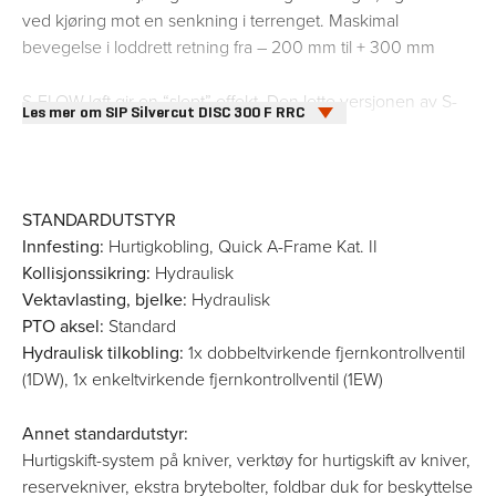
ved kjøring mot en senkning i terrenget. Maskimal
bevegelse i loddrett retning fra – 200 mm til + 300 mm
S-FLOW-løft gir en “slept” effekt. Den lette versjonen av S-
Les mer om SIP Silvercut DISC 300 F RRC
FLOW er egnet for lettere frontslåmaskiner, for eksempel
modeller uten eller med plastfingrekondisjonerer. Den nye
versjonen, S-FLOW II, anbefales for kraftigere traktorer og
noe tyngre frontslåmaskiner, slik som modeller med
STANDARDUTSTYR
stålfinger- og gummivalsekondisjonerer.
Innfesting:
Hurtigkobling, Quick A-Frame Kat. II
Kollisjonssikring:
Hydraulisk
S-FLOW-koblingen med sitt hydro-pneumatiske
Vektavlasting, bjelke:
Hydraulisk
dempesystem gjør slåmaskinen svært responsiv for
PTO aksel:
Standard
endringer i underlaget. Opp- og nedbevegelsen til
Hydraulisk tilkobling:
1x dobbeltvirkende fjernkontrollventil
slåmaskinen er dermed i området −6° til +14°, og
(1DW), 1x enkeltvirkende fjernkontrollventil (1EW)
sidebevegelsen til slåmaskinen er i området 28°.
Annet standardutstyr:
For å oppnå et effektivt og godt slåtteresultat er optimal flyt
Hurtigskift-system på kniver, verktøy for hurtigskift av kniver,
viktig der det er avgjørende å få flyttet slått gras til baksiden
reservekniver, ekstra brytebolter, foldbar duk for beskyttelse